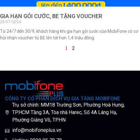
GIA HẠN GÓI CƯỚC, BE TẶNG VOUCHER
25/07/2024
Từ 24/7 đến 30/9, khách hàng khi gia hạn gói cước của MobiFone có cơ
hội nhận voucher từ BE lên tới hơn 1,4 triệu đồng.
1
2
CÔNG TY CỔ PHẦN DỊCH VỤ GIA TĂNG MOBIFONE
Trụ sở chính: MM18 Trường Sơn, Phường Hoà Hưng,
TP.HCM Tầng 3A, Tòa nhà Harec, Số 4A Láng Hạ,
Phường Giảng Võ, TP.HN
info@mobifoneplus.vn