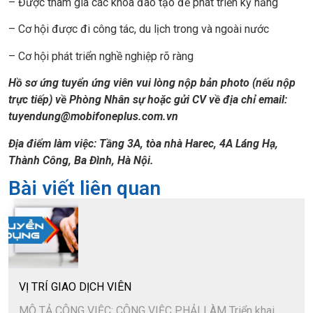
– Được tham gia các khóa đào tạo để phát triển kỹ năng
– Cơ hội được đi công tác, du lịch trong và ngoài nước
– Cơ hội phát triển nghề nghiệp rõ ràng
Hồ sơ ứng tuyển ứng viên vui lòng nộp bản photo (nếu nộp
trực tiếp) về Phòng Nhân sự hoặc gửi CV về địa chỉ email:
tuyendung@mobifoneplus.com.vn
Địa điểm làm việc: Tầng 3A, tòa nhà Harec, 4A Láng Hạ,
Thành Công, Ba Đình, Hà Nội.
Bài viết liên quan
VỊ TRÍ GIAO DỊCH VIÊN
MÔ TẢ CÔNG VIỆC: CÔNG VIỆC PHẢI LÀM Triển khai