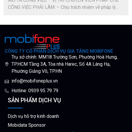
MÔ TẢ CÔNG VIỆC – VỊ TRÍ CHUYÊN VIÊN PHÁP CHẾ
CÔNG VIỆC PHẢI LÀM: – Chịu trách nhiệm về pháp lý...
CÔNG TY CỔ PHẦN DỊCH VỤ GIA TĂNG MOBIFONE
Trụ sở chính: MM18 Trường Sơn, Phường Hoà Hưng,
TP.HCM Tầng 3A, Tòa nhà Harec, Số 4A Láng Hạ,
Phường Giảng Võ, TP.HN
info@mobifoneplus.vn
Hotline: 0939 95 79 79
SẢN PHẨM DỊCH VỤ
Dịch vụ hỗ trợ kinh doanh
Mobidata Sponsor