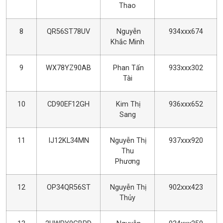
Thao
8
QR56ST78UV
Nguyễn
934xxx674
Khắc Minh
9
WX78YZ90AB
Phan Tấn
933xxx302
Tài
10
CD90EF12GH
Kim Thị
936xxx652
Sang
11
IJ12KL34MN
Nguyễn Thị
937xxx920
Thu
Phương
12
OP34QR56ST
Nguyễn Thị
902xxx423
Thủy