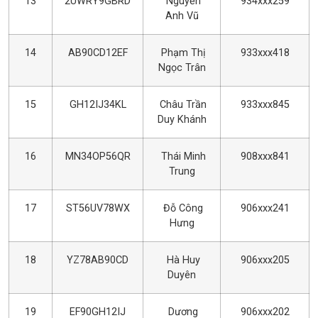
13
2UWRY9GBRD
Nguyễn
934xxx259
Anh Vũ
14
AB90CD12EF
Phạm Thị
933xxx418
Ngọc Trân
15
GH12IJ34KL
Châu Trần
933xxx845
Duy Khánh
16
MN34OP56QR
Thái Minh
908xxx841
Trung
17
ST56UV78WX
Đỗ Công
906xxx241
Hưng
18
YZ78AB90CD
Hà Huy
906xxx205
Duyên
19
EF90GH12IJ
Dương
906xxx202