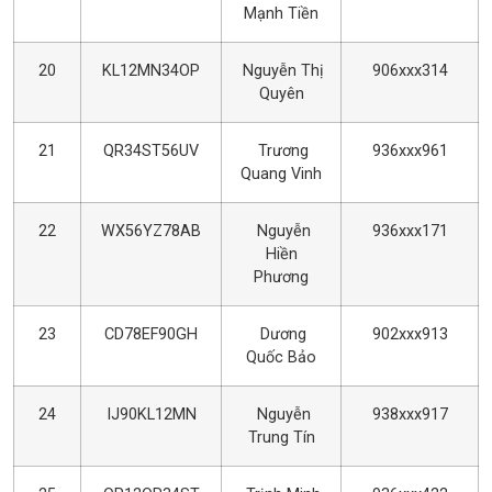
Mạnh Tiền
20
KL12MN34OP
Nguyễn Thị
906xxx314
Quyên
21
QR34ST56UV
Trương
936xxx961
Quang Vinh
22
WX56YZ78AB
Nguyễn
936xxx171
Hiền
Phương
23
CD78EF90GH
Dương
902xxx913
Quốc Bảo
24
IJ90KL12MN
Nguyễn
938xxx917
Trung Tín