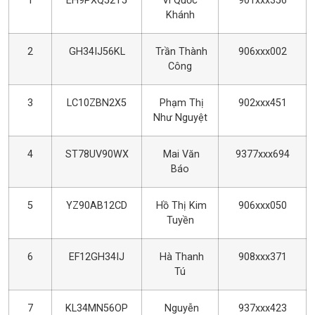
1
EH9PXQ52T5
Vì Quốc
901xxx356
Khánh
2
GH34IJ56KL
Trần Thành
906xxx002
Công
3
LC10ZBN2X5
Phạm Thị
902xxx451
Như Nguyệt
4
ST78UV90WX
Mai Văn
9377xxx694
Báo
5
YZ90AB12CD
Hồ Thị Kim
906xxx050
Tuyền
6
EF12GH34IJ
Hà Thanh
908xxx371
Tú
7
KL34MN56OP
Nguyễn
937xxx423