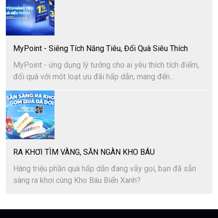
MyPoint - Siêng Tích Năng Tiêu, Đổi Quà Siêu Thích
MyPoint - ứng dụng lý tưởng cho ai yêu thích tích điểm,
đổi quà với một loạt ưu đãi hấp dẫn, mang đến...
RA KHƠI TÌM VÀNG, SĂN NGÀN KHO BÁU
Hàng triệu phần quà hấp dẫn đang vẫy gọi, bạn đã sẵn
sàng ra khơi cùng Kho Báu Biển Xanh?