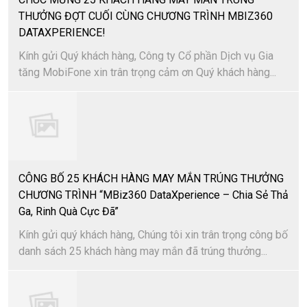
THƯỞNG ĐỢT CUỐI CÙNG CHƯƠNG TRÌNH MBIZ360
DATAXPERIENCE!
Kính gửi Quý khách hàng, Công ty Cổ phần Dịch vụ Gia
tăng MobiFone xin trân trọng cảm ơn Quý khách hàng...
CÔNG BỐ 25 KHÁCH HÀNG MAY MẮN TRÚNG THƯỞNG
CHƯƠNG TRÌNH “MBiz360 DataXperience – Chia Sẻ Thả
Ga, Rinh Quà Cực Đã”
Kính gửi quý khách hàng, Chúng tôi xin trân trọng công bố
danh sách 25 khách hàng may mắn đã trúng thưởng...