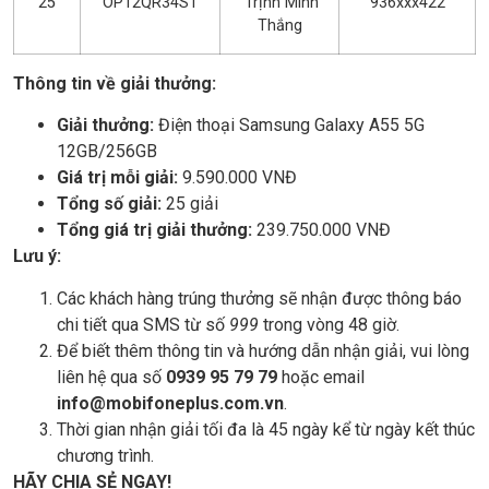
25
OP12QR34ST
Trịnh Minh
936xxx422
Thắng
Thông tin về giải thưởng:
Giải thưởng:
Điện thoại Samsung Galaxy A55 5G
12GB/256GB
Giá trị mỗi giải:
9.590.000 VNĐ
Tổng số giải:
25 giải
Tổng giá trị giải thưởng:
239.750.000 VNĐ
Lưu ý:
Các khách hàng trúng thưởng sẽ nhận được thông báo
chi tiết qua SMS từ số
999
trong vòng 48 giờ.
Để biết thêm thông tin và hướng dẫn nhận giải, vui lòng
liên hệ qua số
0939 95 79 79
hoặc email
info@mobifoneplus.com.vn
.
Thời gian nhận giải tối đa là 45 ngày kể từ ngày kết thúc
chương trình.
HÃY CHIA SẺ NGAY!