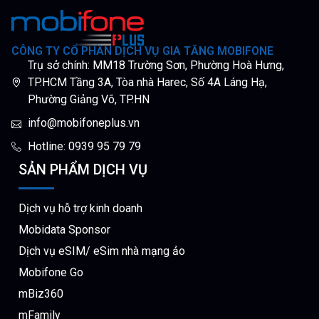
CÔNG TY CỔ PHẦN DỊCH VỤ GIA TĂNG MOBIFONE
Trụ sở chính: MM18 Trường Sơn, Phường Hoà Hưng,
TP.HCM Tầng 3A, Tòa nhà Harec, Số 4A Láng Hạ,
Phường Giảng Võ, TP.HN
info@mobifoneplus.vn
Hotline: 0939 95 79 79
SẢN PHẨM DỊCH VỤ
Dịch vụ hỗ trợ kinh doanh
Mobidata Sponsor
Dịch vụ eSIM/ eSim nhà mạng ảo
Mobifone Go
mBiz360
mFamily